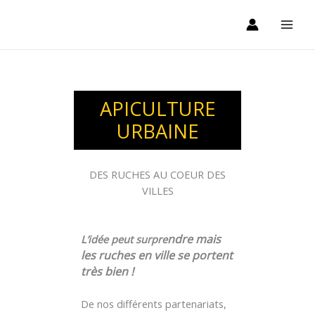
Aller
au
contenu
APICULTURE
URBAINE
DES RUCHES AU COEUR DES
VILLES
ndre mais
L’idée peut surpre
les ruches en ville se portent
très bien !
De nos différents partenariats,