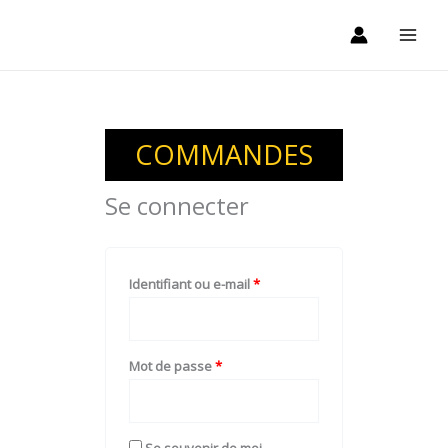
Aller
au
contenu
Obligatoire
Obligatoire
Obligatoire
Obligatoire
Obligatoire
COMMANDES
Se connecter
Identifiant ou e-mail
*
Mot de passe
*
Se souvenir de moi