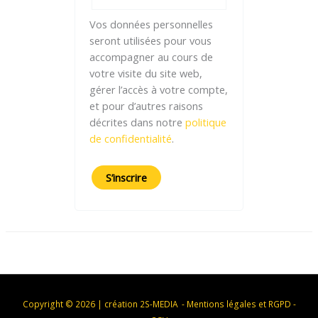
Vos données personnelles
seront utilisées pour vous
accompagner au cours de
votre visite du site web,
gérer l’accès à votre compte,
et pour d’autres raisons
décrites dans notre
politique
de confidentialité
.
S’inscrire
Copyright © 2026 |
création 2S-MEDIA
-
Mentions légales et RGPD
-