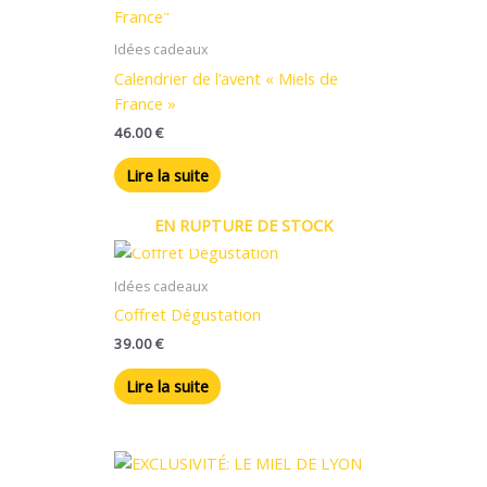
Idées cadeaux
Calendrier de l’avent « Miels de
France »
46.00
€
Lire la suite
EN RUPTURE DE STOCK
Idées cadeaux
Coffret Dégustation
39.00
€
Lire la suite
Plage
Ce
de