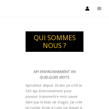
Aller
au
contenu
QUI SOMMES
NOUS ?
API ENVIRONNEMENT EN
QUELQUES MOTS
Apiculteur depuis 20 ans j’ai créé la
SAS Api Environnement pour
pouvoir transmettre mon savoir
faire par le biais de stages. J’ai créé
un rucher école à Lyon sur lequel je