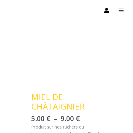
Aller
au
contenu
Plage
quantité
de
de
prix :
MIEL
5.00 €
DE
à
CHÂTAIGNIER
9.00 €
MIEL DE
CHÂTAIGNIER
5.00
€
–
9.00
€
Produit sur nos ruchers du