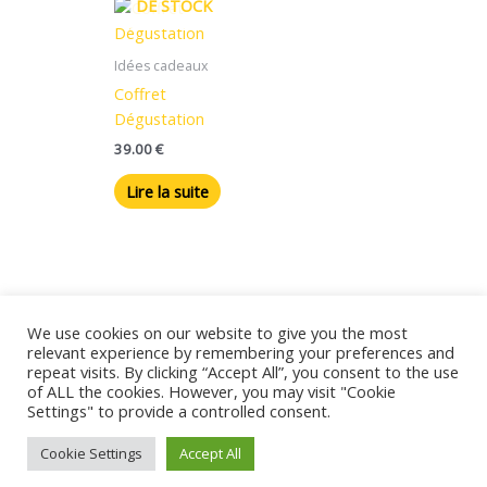
la
la
DE STOCK
page
page
du
du
Idées cadeaux
produit
produit
Coffret
Dégustation
39.00
€
Lire la suite
We use cookies on our website to give you the most
relevant experience by remembering your preferences and
repeat visits. By clicking “Accept All”, you consent to the use
Copyright © 2026 |
création 2S-MEDIA
-
Mentions légales et RGPD
-
of ALL the cookies. However, you may visit "Cookie
CGV
Settings" to provide a controlled consent.
Facebook
Cookie Settings
Accept All